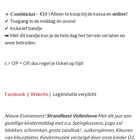
🔹 𝐂𝐨𝐦𝐛𝐢𝐭𝐢𝐜𝐤𝐞𝐭 – €𝟏𝟓 l Alleen te koop bij de kassa en
online!
✔ Toegang in de middag én avond
✔ Inclusief bandje
➡️ Met dit bandje kun je de hele dag het terrein verlaten en
weer betreden.
👉 OP = OP, dus regel je ticket op tijd!
Facebook
|
Website
| Legimitatie verplicht
Nieuw Evenement!
Strandfeest Vollenhove
Met dit jaar een
gezellige kindermiddag met o.a. Springkussens, Lego xxl
blokken, schminken, grote zandbak! , suikerspinnen, Kleuren
van kleurplaten, Kindermuziek verzorgd door onze kinder DJ,