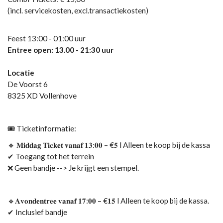
(incl. servicekosten, excl.transactiekosten)
Feest 13:00 - 01:00 uur
Entree open: 13.00 - 21:30 uur
Locatie
De Voorst 6
8325 XD Vollenhove
🎟 Ticketinformatie:
🔹 𝐌𝐢𝐝𝐝𝐚𝐠 𝐓𝐢𝐜𝐤𝐞𝐭 𝐯𝐚𝐧𝐚𝐟 𝟏𝟑:𝟎𝟎 – €𝟓 l Alleen te koop bij de kassa
✔ Toegang tot het terrein
❌ Geen bandje --> Je krijgt een stempel.
🔹𝐀𝐯𝐨𝐧𝐝𝐞𝐧𝐭𝐫𝐞𝐞 𝐯𝐚𝐧𝐚𝐟 𝟏𝟕:𝟎𝟎 – €𝟏𝟓 l Alleen te koop bij de kassa.
✔ Inclusief bandje