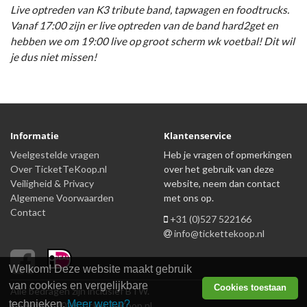
Live optreden van K3 tribute band, tapwagen en foodtrucks.
Vanaf 17:00 zijn er live optreden van de band hard2get en
hebben we om 19:00 live op groot scherm wk voetbal! Dit wil
je dus niet missen!
Informatie
Klantenservice
Veelgestelde vragen
Heb je vragen of opmerkingen
Over TicketTeKoop.nl
over het gebruik van deze
Veiligheid & Privacy
website, neem dan contact
Algemene Voorwaarden
met ons op.
Contact
+31 (0)527 522166
info@tickettekoop.nl
Welkom! Deze website maakt gebruik
van cookies en vergelijkbare
Cookies toestaan
Alle bedragen zijn inclusief BTW.
technieken.
Meer weten?
Copyright 2026 TicketTeKoop.nl