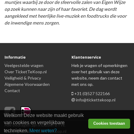
muntjes waarbij ze door de sfeervolle zalen van Eigen Wijze
op zoek kunnen naar zijn of haar favoriet. De dag wordt
aangekleed met heerlijke live-muziek en foodtrucks die voor
de inwendige mens zorgen.
Informatie
Klantenservice
Veelgestelde vragen
Heb je vragen of opmerkingen
Over TicketTeKoop.nl
over het gebruik van deze
Veiligheid & Privacy
website, neem dan contact
Algemene Voorwaarden
met ons op.
Contact
+31 (0)527 522166
info@tickettekoop.nl
Welkom! Deze website maakt gebruik
van cookies en vergelijkbare
Cookies toestaan
Alle bedragen zijn inclusief BTW.
technieken.
Meer weten?
Copyright 2026 TicketTeKoop.nl